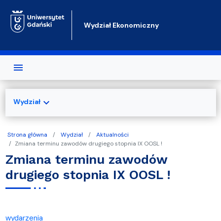
Przejdź do treści
Wydział Ekonomiczny
expand_more
Wydział
Strona główna
Wydział
Aktualności
Zmiana terminu zawodów drugiego stopnia IX OOSL !
Zmiana terminu zawodów
drugiego stopnia IX OOSL !
wydarzenia