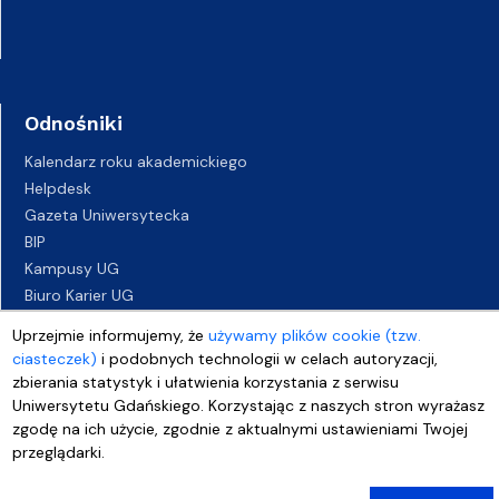
Odnośniki
Kalendarz roku akademickiego
Helpdesk
Gazeta Uniwersytecka
BIP
Kampusy UG
Biuro Karier UG
Oferty pracy
Uprzejmie informujemy, że
używamy plików cookie (tzw.
Deklaracja dostępności
ciasteczek)
i podobnych technologii w celach autoryzacji,
zbierania statystyk i ułatwienia korzystania z serwisu
Uniwersytetu Gdańskiego. Korzystając z naszych stron wyrażasz
zgodę na ich użycie, zgodnie z aktualnymi ustawieniami Twojej
przeglądarki.