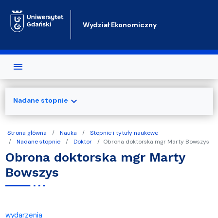
Przejdź do treści
Wydział Ekonomiczny
expand_more
Nadane stopnie
Strona główna
Nauka
Stopnie i tytuły naukowe
Nadane stopnie
Doktor
Obrona doktorska mgr Marty Bowszys
Obrona doktorska mgr Marty
Bowszys
wydarzenia