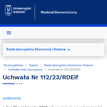
Przejdź do treści
Wydział Ekonomiczny
expand_more
Rada dyscypliny Ekonomia i finanse
Strona główna
Nauka
Rada dyscypliny Ekonomia i finanse
Uchwały rady dyscypliny
Uchwała Nr 112/23/RDEif
Uchwała Nr 112/23/RDEif
wydarzenia