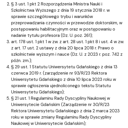
§ 3 ust. 1 pkt 2 Rozporządzenia Ministra Nauki i
Szkolnictwa Wyższego z dnia 19 stycznia 2018 r. w
sprawie szczegółowego trybu i warunków
przeprowadzania czynności w przewodzie doktorskim, w
postępowaniu habilitacyjnym oraz w postępowaniu o
nadanie tytułu profesora (Dz. U. poz. 261);
art. 178 ust. 1 pkt 1 w zw. z art. 28 ust. 1 pkt 8 i ust. 4 w zw.
z art. 17 ust. 2 ustawy z dnia 20 lipca 2018 r. Prawo o
szkolnictwie wyższym i nauce (Dz. U. z 2023 r. poz. 742 z
późn. zm.);
§ 29 ust. 1 Statutu Uniwersytetu Gdańskiego z dnia 13
czerwca 2019 r. (zarządzenie nr 93/R/23 Rektora
Uniwersytetu Gdańskiego z dnia 10 lipca 2023 roku w
sprawie ogłoszenia ujednoliconego tekstu Statutu
Uniwersytetu Gdańskiego);
§ 21 ust. 1 Regulaminu Rady Dyscypliny Naukowej w
Uniwersytecie Gdańskim (Zarządzenie nr 30/R/23
Rektora Uniwersytetu Gdańskiego z dnia 2 marca 2023
roku w sprawie zmiany Regulaminu Rady Dyscypliny
Naukowej w Uniwersytecie Gdańskim);