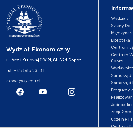
Informa
Wydziały
Szkoły Dok
Międzynar
Biblioteka
Centrum J
Wydział Ekonomiczny
Centrum Wy
ul. Armii Krajowej 119/121, 81-824 Sopot
Sportu
Wydawnic
tel.:
+48 585 23 13 11
Samorząd 
ekowe@ug.edu.pl
Samorząd 
Programy d
Realizowan
Jednostki i
Znajdź pra
Uczelnie Fa
Centrum K