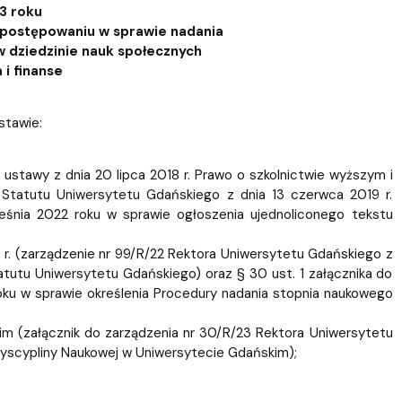
ablony
entów
Centrum Wsparcia Psychologicznego UG
3 roku
 postępowaniu w sprawie nadania
w dziedzinie nauk społecznych
 i finanse
stawie:
st. 4 ustawy z dnia 20 lipca 2018 r. Prawo o szkolnictwie wyższym i
 1 Statutu Uniwersytetu Gdańskiego z dnia 13 czerwca 2019 r.
eśnia 2022 roku w sprawie ogłoszenia ujednoliconego tekstu
9 r. (zarządzenie nr 99/R/22 Rektora Uniwersytetu Gdańskiego z
atutu Uniwersytetu Gdańskiego) oraz § 30 ust. 1 załącznika do
oku w sprawie określenia Procedury nadania stopnia naukowego
im (załącznik do zarządzenia nr 30/R/23 Rektora Uniwersytetu
yscypliny Naukowej w Uniwersytecie Gdańskim);