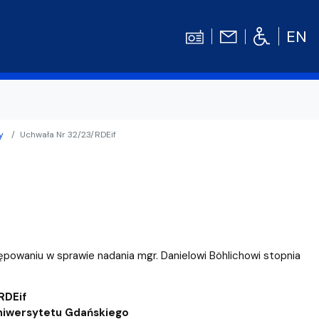
EN
y
Uchwała Nr 32/23/RDEif
Kontakt
Niezbędnik Studenta
Aktualności
Gala Absolwentów
Konkursy prac dyplomowych
nosprawnościami
Biblioteka UG
powaniu w sprawie nadania mgr. Danielowi Böhlichowi stopnia
WE
Centrum Języków Obcych UG
lski
 studenckie
Centrum Wychowania Fizycznego i Sport
RDEif
Uniwersytetu Gdańskiego