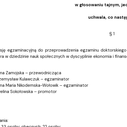
w głosowaniu tajnym, je
uchwala, co nastę
§ 1
sję egzaminacyjną do przeprowadzenia egzaminu doktorskiego 
ra w dziedzinie nauk społecznych w dyscyplinie ekonomia i finan
nna Zamojska – przewodnicząca
rzemysław Kulawczuk – egzaminator
nna Maria Nikodemska-Wołowik – egzaminator
welina Sokołowska – promotor
nia:
 33 osoby; obecnych: 22 osoby;