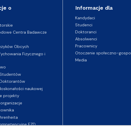
cje o
Informacje dla
Kandydaci
Studenci
torskie
Doktoranci
odowe Centra Badawcze
Absolwenci
Pracownicy
ęzyków Obcych
Otoczenie społeczno-gospo
chowania Fizycznego i
Media
two
Studentów
Doktorantów
oskonałości naukowej
e projekty
 organizacje
cownika
hrenheita
ompetencyjne EZD