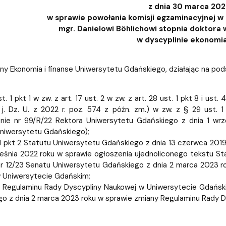
iz i Ekspertyz
Materiały promocyjne i sz
Oprogramowanie dla stud
z dnia 30 marca 202
w sprawie powołania komisji egzaminacyjnej w
mgr. Danielowi Böhlichowi stopnia doktora 
w dyscyplinie ekonomia
ny Ekonomia i finanse Uniwersytetu Gdańskiego, działając na pod
st. 1 pkt 1 w zw. z art. 17 ust. 2 w zw. z art. 28 ust. 1 pkt 8 i u
 j. Dz. U. z 2022 r. poz. 574 z późn. zm.) w zw. z § 29 ust.
nie nr 99/R/22 Rektora Uniwersytetu Gdańskiego z dnia 1 wrz
niwersytetu Gdańskiego);
 1 pkt 2 Statutu Uniwersytetu Gdańskiego z dnia 13 czerwca 201
ześnia 2022 roku w sprawie ogłoszenia ujednoliconego tekstu St
r 12/23 Senatu Uniwersytetu Gdańskiego z dnia 2 marca 2023 r
 Uniwersytecie Gdańskim;
 1 Regulaminu Rady Dyscypliny Naukowej w Uniwersytecie Gdańsk
o z dnia 2 marca 2023 roku w sprawie zmiany Regulaminu Rady D