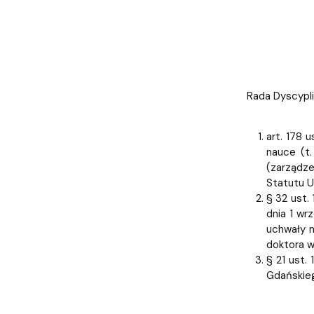
Uchwały i zarządzenia
Kursy i szkolenia
Wsparcie badań naukowych
Zasady dyplomowania na WE UG
Sea EU
Absolwenci
Centrum Anal
Rada Dyscypli
art. 178 u
nauce (t.
(zarządze
Statutu U
§ 32 ust.
dnia 1 wr
uchwały n
doktora w
§ 21 ust.
Gdańskieg