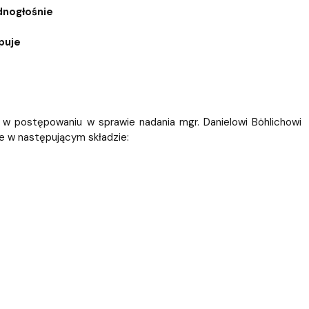
dnogłośnie
puje
w postępowaniu w sprawie nadania mgr. Danielowi Böhlichowi
se w następującym składzie: