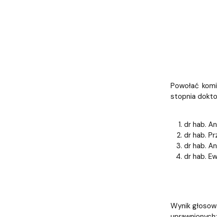
Powołać komi
stopnia dokto
dr hab. A
dr hab. P
dr hab. A
dr hab. E
Wynik głosowa
uprawnionych: