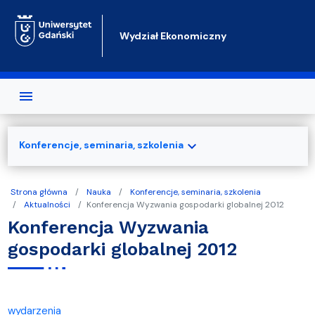
Przejdź do treści
Wydział Ekonomiczny
expand_more
Konferencje, seminaria, szkolenia
Strona główna
Nauka
Konferencje, seminaria, szkolenia
Aktualności
Konferencja Wyzwania gospodarki globalnej 2012
Konferencja Wyzwania
gospodarki globalnej 2012
wydarzenia