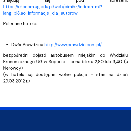
znajdują się pod adresem:
https://ekonom.ug.edu.pl/web/pimihz/index.html?
lang=pl&ao=informacje_dla_autorow
Polecane hotele:
Dwór Prawdzica
http://www.prawdzic.com.pl/
bezpośredni dojazd autobusem miejskim do Wydziału
Ekonomicznego UG w Sopocie - cena biletu 2,80 lub 3,40 (u
kierowcy)
(w hotelu są dostępne wolne pokoje - stan na dzień
29.03.2012 r.)