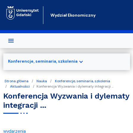
Przejdź do treści
Wydział Ekonomiczny
expand_more
Konferencje, seminaria, szkolenia
Strona główna
Nauka
Konferencje, seminaria, szkolenia
Aktualności
Konferencja Wyzwania i dylematy integracji ...
Konferencja Wyzwania i dylematy
integracji ...
wydarzenia