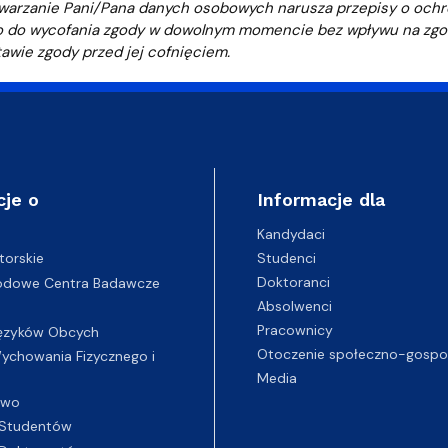
warzanie Pani/Pana danych osobowych narusza przepisy o och
 do wycofania zgody w dowolnym momencie bez wpływu na zgod
awie zgody przed jej cofnięciem.
cje o
Informacje dla
Kandydaci
Studenci
torskie
Doktoranci
odowe Centra Badawcze
Absolwenci
Pracownicy
ęzyków Obcych
Otoczenie społeczno-gospo
chowania Fizycznego i
Media
two
Studentów