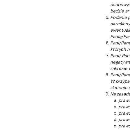
osobowyc
będzie art
Podanie p
określony
ewentualn
Panią/Pan
Pani/Pana
których m
Pani/ Pan
negatywne
zakresie 
Pani/Pan
W przypad
zlecenie 
Na zasada
prawo
prawo
prawo
prawo
prawo