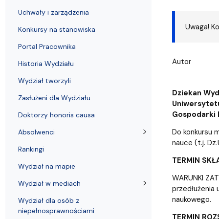
Uchwały i zarządzenia
Kursy i szkolenia
Wsparcie badań naukowych
Zasady dyplomowania na WE UG
Uczelnie partnerskie Erasmus+
Absolwenci
Centrum Anal
Uchwały i zarządzenia
Uwaga! Ko
Konkursy na stanowiska
Portal Pracownika
Autor
Historia Wydziału
Wydział tworzyli
Dziekan Wyd
Zasłużeni dla Wydziału
Uniwersytet
Gospodarki E
Doktorzy honoris causa
Do konkursu m
Absolwenci
nauce (t.j. Dz
Rankingi
TERMIN SKŁAD
Wydział na mapie
WARUNKI ZATRU
Wydział w mediach
przedłużenia
naukowego.
Wydział dla osób z
niepełnosprawnościami
TERMIN ROZS