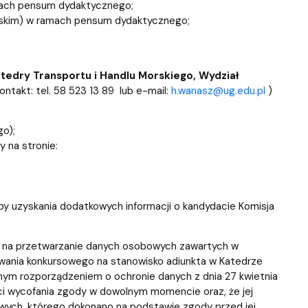
mach pensum dydaktycznego;
lskim) w ramach pensum dydaktycznego;
tedry Transportu i Handlu Morskiego, Wydział
ontakt: tel. 58 523 13 89 lub e-mail:
h.wanasz@ug.edu.pl
)
o);
 na stronie:
y uzyskania dodatkowych informacji o kandydacie Komisja
dę na przetwarzanie danych osobowych zawartych w
owania konkursowego na stanowisko adiunkta w Katedrze
nym rozporządzeniem o ochronie danych z dnia 27 kwietnia
i wycofania zgody w dowolnym momencie oraz, że jej
ych, którego dokonano na podstawie zgody przed jej