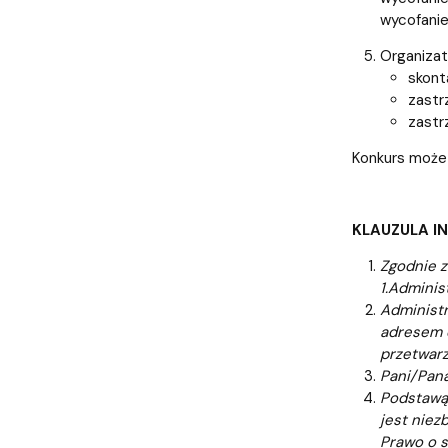
wycofanie
Organizat
skont
zastr
zastr
Konkurs może 
KLAUZULA I
Zgodnie z
1.Adminis
Administr
adresem 
przetwarz
Pani/Pana
Podstawą 
jest niez
Prawo o s