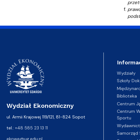
przet
prawo
podst
Informa
Wydziały
Szkoły Dok
Międzynar
Biblioteka
Centrum J
Wydział Ekonomiczny
Centrum Wy
ul. Armii Krajowej 119/121, 81-824 Sopot
Sportu
Wydawnic
tel.:
+48 585 23 13 11
Samorząd 
ekowe@ug.edu.pl