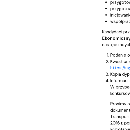
przygotow
przygotow
inicjowan
współprac
Kandydaci prz
Ekonomiczny 
następującyc
Podanie o
Kwestiona
https://u
Kopia dyp
Informacj
W przypad
konkursow
Prosimy o
dokumenta
Transport
2016 r. p
wycofanie