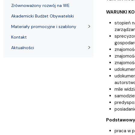
Zrównoważony rozwój na WE
WARUNKI K
Akademicki Budżet Obywatelski
stopień n
Materiały promocyjne i szablony
zarządzani
sprecyzow
Kontakt
gospodarc
Aktualności
znajomość
znajomość
znajomość
udokument
udokument
autorstwo
mile widz
samodziel
predyspoz
posiadani
Podstawowy 
praca w p