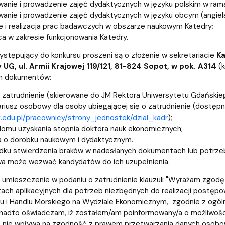
anie i prowadzenie zajęć dydaktycznych w języku polskim w ra
anie i prowadzenie zajęć dydaktycznych w języku obcym (angie
ie i realizacja prac badawczych w obszarze naukowym Katedry;
a w zakresie funkcjonowania Katedry.
ystępujący do konkursu proszeni są o złożenie w sekretariacie
Ka
UG, ul. Armii Krajowej 119/121, 81-824 Sopot, w pok. A314
(k
h dokumentów:
 zatrudnienie (skierowane do JM Rektora Uniwersytetu Gdańskieg
riusz osobowy dla osoby ubiegającej się o zatrudnienie (dostępny
g.edu.pl/pracownicy/strony_jednostek/dzial_kadr
);
lomu uzyskania stopnia doktora nauk ekonomicznych;
a o dorobku naukowym i dydaktycznym.
ku stwierdzenia braków w nadesłanych dokumentach lub potrzeb
a może wezwać kandydatów do ich uzupełnienia.
 umieszczenie w podaniu o zatrudnienie klauzuli "Wyrażam zgo
ch aplikacyjnych dla potrzeb niezbędnych do realizacji postęp
u i Handlu Morskiego na Wydziale Ekonomicznym, zgodnie z ogól
onadto oświadczam, iż zostałem/am poinformowany/a o możliwośc
 nie wpływa na zgodność z prawem przetwarzania danych osobow