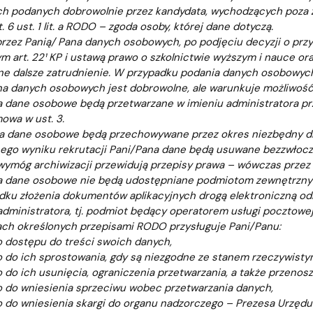
h podanych dobrowolnie przez kandydata, wychodzących poza z
. 6 ust. 1 lit. a RODO – zgoda osoby, której dane dotyczą.
rzez Panią/ Pana danych osobowych, po podjęciu decyzji o przy
m art. 22¹ KP i ustawą prawo o szkolnictwie wyższym i nauce ora
e dalsze zatrudnienie. W przypadku podania danych osobowych
a danych osobowych jest dobrowolne, ale warunkuje możliwość u
 dane osobowe będą przetwarzane w imieniu administratora pr
owa w ust. 3.
a dane osobowe będą przechowywane przez okres niezbędny dla 
go wyniku rekrutacji Pani/Pana dane będą usuwane bezzwłoczn
wymóg archiwizacji przewidują przepisy prawa – wówczas przez 
a dane osobowe nie będą udostępniane podmiotom zewnętrznym
ku złożenia dokumentów aplikacyjnych drogą elektroniczną od
administratora, tj. podmiot będący operatorem usługi pocztowej
ch określonych przepisami RODO przysługuje Pani/Panu:
 dostępu do treści swoich danych,
 do ich sprostowania, gdy są niezgodne ze stanem rzeczywisty
 do ich usunięcia, ograniczenia przetwarzania, a także przeno
 do wniesienia sprzeciwu wobec przetwarzania danych,
 do wniesienia skargi do organu nadzorczego – Prezesa Urzęd