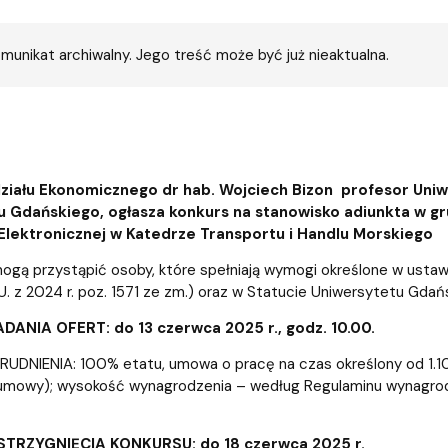
iz i Ekspertyz
Materiały promocyjne i sz
Oprogramowanie dla stud
munikat archiwalny. Jego treść może być już nieaktualna.
ziału Ekonomicznego dr hab. Wojciech Bizon profesor Uniw
u Gdańskiego, ogłasza konkurs na stanowisko adiunkta w 
lektronicznej w Katedrze Transportu i Handlu Morskiego
ogą przystąpić osoby, które spełniają wymogi określone w ustawi
.U. z 2024 r. poz. 1571 ze zm.) oraz w Statucie Uniwersytetu Gdań
ANIA OFERT: do 13 czerwca 2025 r., godz. 10.00.
DNIENIA: 100% etatu, umowa o pracę na czas określony od 1.10.2
 umowy); wysokość wynagrodzenia – według Regulaminu wynagrodz
TRZYGNIĘCIA KONKURSU: do 18 czerwca 2025 r.