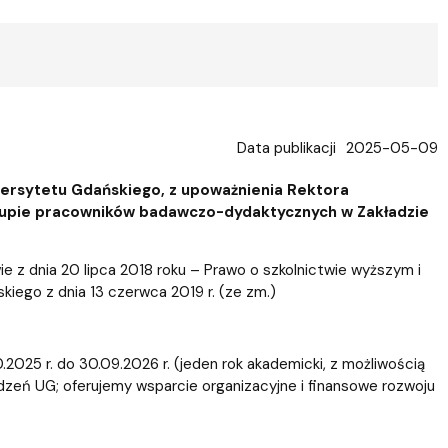
ablony
entów
Centrum Wsparcia Psychologicznego UG
Data publikacji
2025-05-09
ersytetu Gdańskiego, z upoważnienia Rektora
grupie pracowników badawczo-dydaktycznych w Zakładzie
e z dnia 20 lipca 2018 roku – Prawo o szkolnictwie wyższym i
skiego z dnia 13 czerwca 2019 r. (ze zm.)
025 r. do 30.09.2026 r. (jeden rok akademicki, z możliwością
eń UG; oferujemy wsparcie organizacyjne i finansowe rozwoju