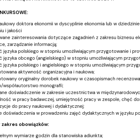
ONKURSOWE:
aukowy doktora ekonomii w dyscyplinie ekonomia lub w dziedzinie 
u i jakości
ane zainteresowania dotyczące zagadnień z zakresu biznesu ele
e, zarządzanie informacją;
 języka polskiego w stopniu umożliwiającym przygotowanie i p
 języka obcego (angielskiego) w stopniu umożliwiającym przyg
 języka polskiego i angielskiego w stopniu umożliwiającym przyg
owana aktywność organizacyjna i naukowa;
owany oryginalny dorobek naukowy w czasopismach recenzowanyc
/współautorstwo monografii;
iane doświadczenie w zakresie uczestnictwa w międzynarodowyc
ność w pracy badawczej, umiejętność pracy w zespole, chęć do
ycje do pracy naukowej i dydaktycznej;
e doświadczenia w prowadzeniu zajęć dydaktycznych w języku pols
zakres obowiązków:
ełnym wymiarze godzin dla stanowiska adiunkta;