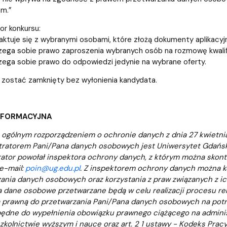
m.”
or konkursu:
aktuje się z wybranymi osobami, które złożą dokumenty aplikacyj
zega sobie prawo zaproszenia wybranych osób na rozmowę kwalif
zega sobie prawo do odpowiedzi jedynie na wybrane oferty.
zostać zamknięty bez wyłonienia kandydata.
NFORMACYJNA
 ogólnym rozporządzeniem o ochronie danych z dnia 27 kwietnia 
tratorem Pani/Pana danych osobowych jest Uniwersytet Gdański
ator powołał inspektora ochrony danych, z którym można skon
e-mail:
poin@ug.edu.pl
. Z inspektorem ochrony danych można 
ania danych osobowych oraz korzystania z praw związanych z i
 dane osobowe przetwarzane będą w celu realizacji procesu re
prawną do przetwarzania Pani/Pana danych osobowych na potrzeby
będne do wypełnienia obowiązku prawnego ciążącego na administ
zkolnictwie wyższym i nauce oraz art. 2 1 ustawy - Kodeks Pracy